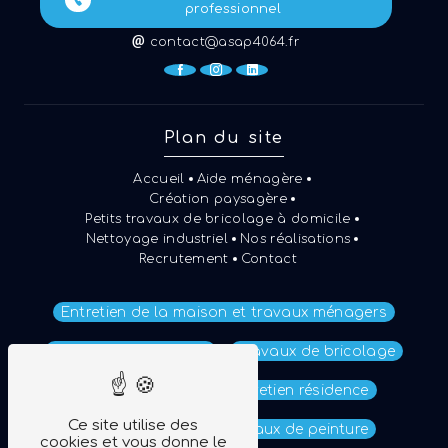
professionnel
contact@asap4064.fr
Plan du site
Accueil
Aide ménagère
Création paysagère
Petits travaux de bricolage à domicile
Nettoyage industriel
Nos réalisations
Recrutement
Contact
Entretien de la maison et travaux ménagers
Travaux de jardinage
Travaux de bricolage
Soutien scolaire
Entretien résidence
Ce site utilise des
Aide à domicile
Travaux de peinture
cookies et vous donne le