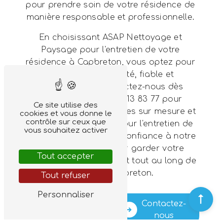
pour prendre soin de votre résidence de
manière responsable et professionnelle.
En choisissant ASAP Nettoyage et
Paysage pour l'entretien de votre
résidence à Capbreton, vous optez pour
un service de qualité, fiable et
professionnel. Contactez-nous dès
maintenant au 07 88 13 83 77 pour
Ce site utilise des
bénéficier de nos services sur mesure et
cookies et vous donne le
contrôle sur ceux que
prendre rendez-vous pour l'entretien de
vous souhaitez activer
votre propriété. Faites confiance à notre
équipe d'experts pour garder votre
Tout accepter
résidence en parfait état tout au long de
l'année à Capbreton.
Tout refuser
Personnaliser
En savoir
Contactez-
plus
nous