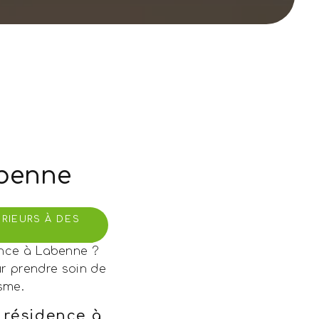
abenne
RIEURS À DES
dence à Labenne ?
r prendre soin de
sme.
 résidence à