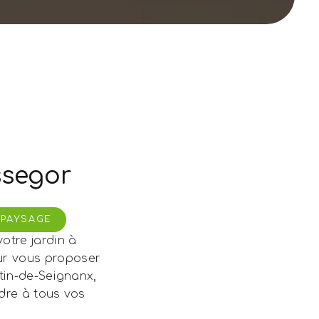
ssegor
 PAYSAGE
otre jardin à
ur vous proposer
tin-de-Seignanx,
dre à tous vos