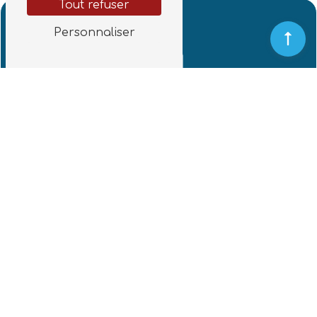
Tout refuser
Personnaliser
Adresse
1985 Rte de Lannes
40390 Saint-Martin-de-Seignanx
Téléphones
07 88 13 83 77
— Service à la personne
06 30 68 93 04
— Service jardinage