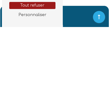
Tout refuser
Personnaliser
Adresse
1985 Rte de Lannes
40390 Saint-Martin-de-Seignanx
Téléphones
07 88 13 83 77
— Service à la personne
06 30 68 93 04
— Service jardinage